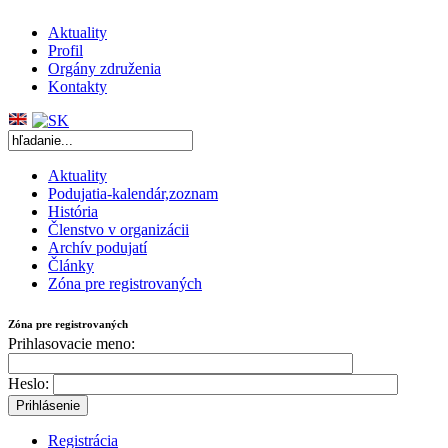
Aktuality
Profil
Orgány združenia
Kontakty
Aktuality
Podujatia-kalendár,zoznam
História
Členstvo v organizácii
Archív podujatí
Články
Zóna pre registrovaných
Zóna pre registrovaných
Prihlasovacie meno:
Heslo:
Registrácia