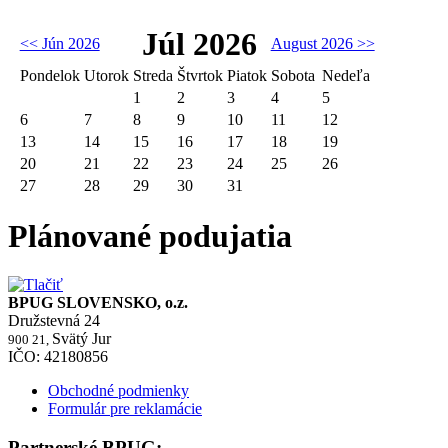
Júl 2026
<< Jún 2026
August 2026 >>
Pondelok
Utorok
Streda
Štvrtok
Piatok
Sobota
Nedeľa
1
2
3
4
5
6
7
8
9
10
11
12
13
14
15
16
17
18
19
20
21
22
23
24
25
26
27
28
29
30
31
Plánované podujatia
BPUG SLOVENSKO, o.z.
Družstevná 24
Svätý Jur
900 21,
IČO: 42180856
Obchodné podmienky
Formulár pre reklamácie
Partnerské BPUG: