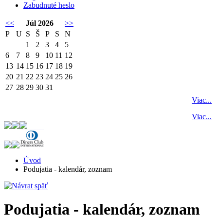
Zabudnuté heslo
<<
Júl 2026
>>
P
U
S
Š
P
S
N
1
2
3
4
5
6
7
8
9
10
11
12
13
14
15
16
17
18
19
20
21
22
23
24
25
26
27
28
29
30
31
Viac...
Viac...
Úvod
Podujatia - kalendár, zoznam
Podujatia - kalendár, zoznam